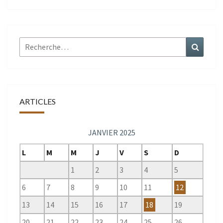
Rechercher :
Recher
ARTICLES
JANVIER 2025
L
M
M
J
V
S
D
1
2
3
4
5
6
7
8
9
10
11
12
13
14
15
16
17
18
19
20
21
22
23
24
25
26