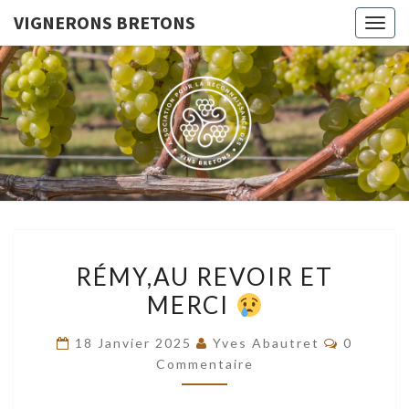
VIGNERONS BRETONS
Togg
navig
VIGNERO
Le Site De
L'Association
Pour La
BRETON
Reconnaissance
Des Vins
Bretons
RÉMY,AU
RÉMY,AU REVOIR ET
REVOIR
MERCI
ET
MERCI
Commenta
18 Janvier 2025
Yves Abautret
0
Commentaire