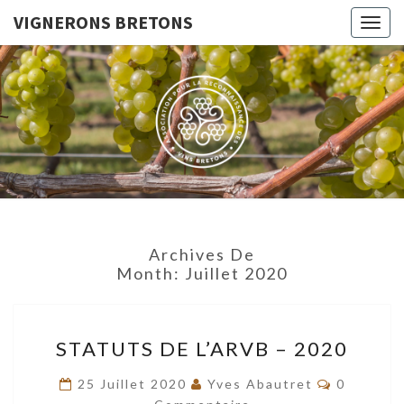
VIGNERONS BRETONS
Togg
navig
VIGNERO
Le Site De
L'Association
Pour La
BRETON
Reconnaissance
Des Vins
Bretons
Archives De
Month:
Juillet 2020
STATUTS
STATUTS DE L’ARVB – 2020
DE
L’ARVB
Commenta
25 Juillet 2020
Yves Abautret
0
–