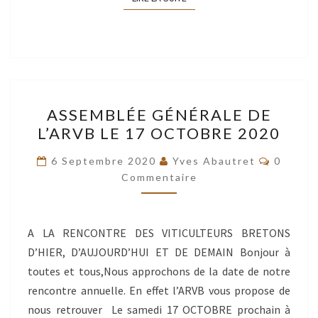
ASSEMBLÉE
ASSEMBLÉE GÉNÉRALE DE
GÉNÉRALE
L’ARVB LE 17 OCTOBRE 2020
DE
L’ARVB
Comment
6 Septembre 2020
Yves Abautret
0
LE
Commentaire
17
OCTOBRE
A LA RENCONTRE DES VITICULTEURS BRETONS
2020
D’HIER, D’AUJOURD’HUI ET DE DEMAIN Bonjour à
toutes et tous,Nous approchons de la date de notre
rencontre annuelle. En effet l’ARVB vous propose de
nous retrouver Le samedi 17 OCTOBRE prochain à