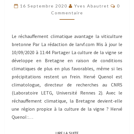
Commen
DE
16 Septembre 2020
Yves Abautret
0
Commentaire
HERVÉ
QUÉNOL,
MEMBRE
Le réchauffement climatique avantage la viticulture
DU
bretonne Par La rédaction de larvf.com Mis à jour le
CA
10/09/2020 à 11:44 Partager La culture de la vigne se
DE
développe en Bretagne en raison de conditions
L’
climatiques de plus en plus favorables, même si les
ARVB.
précipitations restent un frein. Hervé Quenol est
climatologue, directeur de recherches au CNRS
(Laboratoire LETG, Université Rennes 2). Avec le
réchauffement climatique, la Bretagne devient-elle
une région propice à la culture de la vigne ? Hervé
Quenol :…
LIRE LA SUITE
LIRE LA SUITE