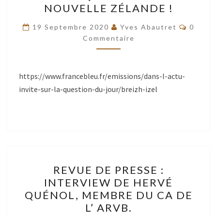
NOUVELLE ZÉLANDE !
SUR
Commen
FRANCE
19 Septembre 2020
Yves Abautret
0
Commentaire
BLEU
:
L’INTERVIEW
https://www.francebleu.fr/emissions/dans-l-actu-
DE
invite-sur-la-question-du-jour/breizh-izel
HERVÉ
QUENOL
DEPUIS
LA
NOUVELLE
ZÉLANDE
REVUE
REVUE DE PRESSE :
!
DE
INTERVIEW DE HERVÉ
PRESSE
QUÉNOL, MEMBRE DU CA DE
:
L’ ARVB.
INTERVIEW