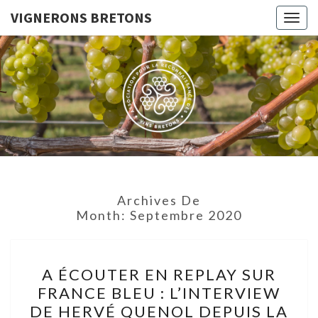
VIGNERONS BRETONS
Togg
navig
VIGNERO
Le Site De
L'Association
Pour La
BRETON
Reconnaissance
Des Vins
Bretons
Archives De
Month:
Septembre 2020
A
A ÉCOUTER EN REPLAY SUR
ÉCOUTER
FRANCE BLEU : L’INTERVIEW
EN
DE HERVÉ QUENOL DEPUIS LA
REPLAY