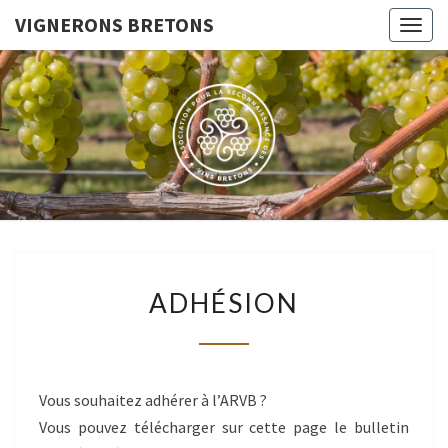
VIGNERONS BRETONS
Togg
navig
VIGNERO
Le Site De
L'Association
Pour La
BRETON
Reconnaissance
Des Vins
Bretons
ADHÉSION
ADHÉSION
Vous souhaitez adhérer à l’ARVB ?
Vous pouvez télécharger sur cette page le bulletin