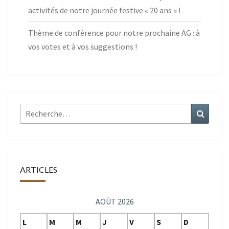
activités de notre journée festive « 20 ans » !
Thème de conférence pour notre prochaine AG : à
vos votes et à vos suggestions !
Rechercher :
Recher
ARTICLES
AOÛT 2026
L
M
M
J
V
S
D