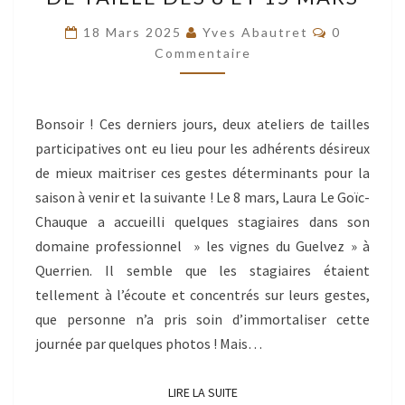
LES
CHANTIERS
Commentai
18 Mars 2025
Yves Abautret
0
DE
Commentaire
TAILLE
DES
Bonsoir ! Ces derniers jours, deux ateliers de tailles
8
participatives ont eu lieu pour les adhérents désireux
ET
de mieux maitriser ces gestes déterminants pour la
15
saison à venir et la suivante ! Le 8 mars, Laura Le Goïc-
MARS
Chauque a accueilli quelques stagiaires dans son
domaine professionnel » les vignes du Guelvez » à
Querrien. Il semble que les stagiaires étaient
tellement à l’écoute et concentrés sur leurs gestes,
que personne n’a pris soin d’immortaliser cette
journée par quelques photos ! Mais…
LIRE LA SUITE
LIRE LA SUITE