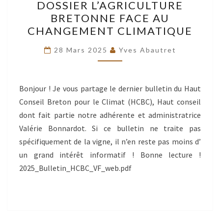
DOSSIER L’AGRICULTURE
DU
BRETONNE FACE AU
HCBC
CHANGEMENT CLIMATIQUE
:
DOSSIER
28 Mars 2025
Yves Abautret
L’AGRICULTURE
BRETONNE
Bonjour ! Je vous partage le dernier bulletin du Haut
FACE
Conseil Breton pour le Climat (HCBC), Haut conseil
AU
dont fait partie notre adhérente et administratrice
CHANGEMENT
Valérie Bonnardot. Si ce bulletin ne traite pas
CLIMATIQUE
spécifiquement de la vigne, il n’en reste pas moins d’
un grand intérêt informatif ! Bonne lecture !
2025_Bulletin_HCBC_VF_web.pdf