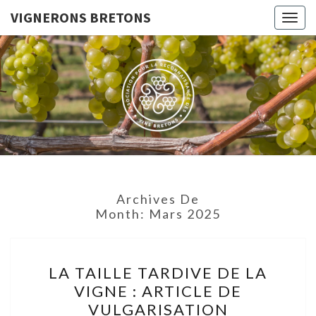
VIGNERONS BRETONS
Togg
navig
VIGNERO
Le Site De
L'Association
Pour La
BRETON
Reconnaissance
Des Vins
Bretons
Archives De
Month:
Mars 2025
LA
LA TAILLE TARDIVE DE LA
TAILLE
VIGNE : ARTICLE DE
TARDIVE
VULGARISATION
DE