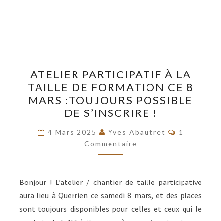
ATELIER
ATELIER PARTICIPATIF À LA
PARTICIPATIF
TAILLE DE FORMATION CE 8
À
MARS :TOUJOURS POSSIBLE
LA
DE S’INSCRIRE !
TAILLE
Commentai
DE
4 Mars 2025
Yves Abautret
1
Commentaire
FORMATION
CE
8
Bonjour ! L’atelier / chantier de taille participative
MARS
aura lieu à Querrien ce samedi 8 mars, et des places
:TOUJOURS
sont toujours disponibles pour celles et ceux qui le
POSSIBLE