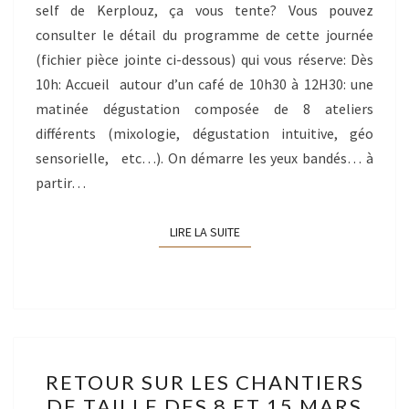
self de Kerplouz, ça vous tente? Vous pouvez
PROCHAIN
consulter le détail du programme de cette journée
À
(fichier pièce jointe ci-dessous) qui vous réserve: Dès
KERPLOUZ
10h: Accueil autour d’un café de 10h30 à 12H30: une
matinée dégustation composée de 8 ateliers
différents (mixologie, dégustation intuitive, géo
sensorielle, etc…). On démarre les yeux bandés… à
partir…
LIRE LA SUITE
LIRE LA SUITE
RETOUR
RETOUR SUR LES CHANTIERS
SUR
DE TAILLE DES 8 ET 15 MARS