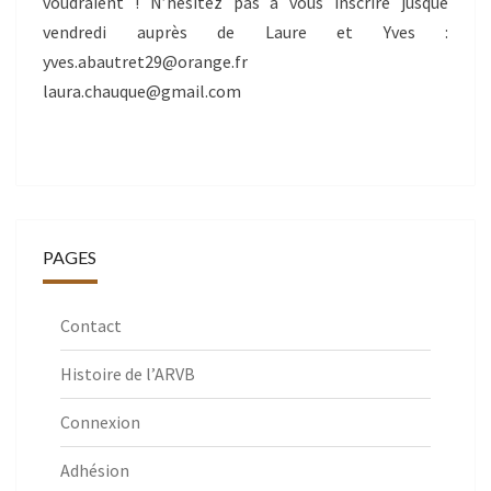
voudraient ! N’hésitez pas à vous inscrire jusque
DE
vendredi auprès de Laure et Yves :
S’INSCRIRE
yves.abautret29@orange.fr
!
laura.chauque@gmail.com
PAGES
Contact
Histoire de l’ARVB
Connexion
Adhésion