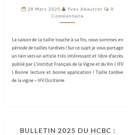
LA
Commentai
28 Mars 2025
Yves Abautret
0
VIGNE
Commentaire
:
ARTICLE
La saison de la taille touche à sa fin, nous sommes en
DE
période de tailles tardives ! Sur ce sujet je vous partage
VULGARISATION
un lien vers un article très intéressant et libre d’accès
publié par L’institut Français de la Vigne et du Vin ( IFV
) Bonne lecture et bonne application ! Taille tardive
de la vigne – IFV Occitanie
BULLETIN
BULLETIN 2025 DU HCBC :
2025