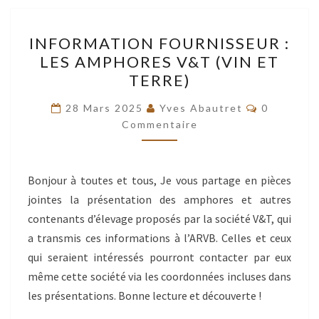
INFORMATION
INFORMATION FOURNISSEUR :
FOURNISSEUR
LES AMPHORES V&T (VIN ET
:
TERRE)
LES
AMPHORES
Commentai
28 Mars 2025
Yves Abautret
0
V&T
Commentaire
(VIN
ET
Bonjour à toutes et tous, Je vous partage en pièces
TERRE)
jointes la présentation des amphores et autres
contenants d’élevage proposés par la société V&T, qui
a transmis ces informations à l’ARVB. Celles et ceux
qui seraient intéressés pourront contacter par eux
même cette société via les coordonnées incluses dans
les présentations. Bonne lecture et découverte !