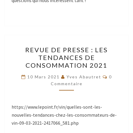
questions qui nous intéressent tant !
CLIMATIQUE,
LE
VIGNOBLE
BRETON
A-
T’IL
REVUE
REVUE DE PRESSE : LES
UN
DE
TENDANCES DE
RÉEL
PRESSE
CONSOMMATION 2021
POTENTIEL
:
»
LES
Commentai
10 Mars 2021
Yves Abautret
0
?
TENDANCES
Commentaire
DE
CONSOMMATION
https://www.lepoint.fr/vin/quelles-sont-les-
2021
nouvelles-tendances-chez-les-consommateurs-de-
vin-09-03-2021-2417066_581.php