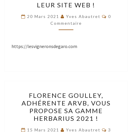
LEUR SITE WEB !
MONT
Commentai
GARO
20 Mars 2021
Yves Abautret
0
Commentaire
À
SAINT-
SULIAC
https://lesvigneronsdegaro.com
VOUS
INVITE
À
DÉCOUVRIR
LEUR
SITE
FLORENCE
FLORENCE GOULLEY,
WEB
GOULLEY,
ADHÉRENTE ARVB, VOUS
!
ADHÉRENTE
PROPOSE SA GAMME
ARVB,
HERBARIUS 2021 !
VOUS
Commentai
PROPOSE
15 Mars 2021
Yves Abautret
3