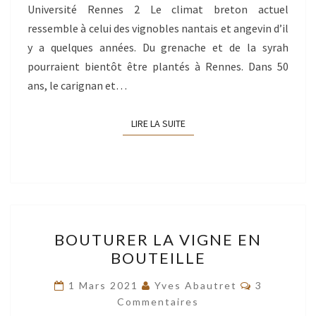
Université Rennes 2 Le climat breton actuel
ressemble à celui des vignobles nantais et angevin d’il
y a quelques années. Du grenache et de la syrah
pourraient bientôt être plantés à Rennes. Dans 50
ans, le carignan et…
LIRE LA SUITE
LIRE LA SUITE
BOUTURER
BOUTURER LA VIGNE EN
LA
BOUTEILLE
VIGNE
EN
Commentai
1 Mars 2021
Yves Abautret
3
BOUTEILLE
Commentaires