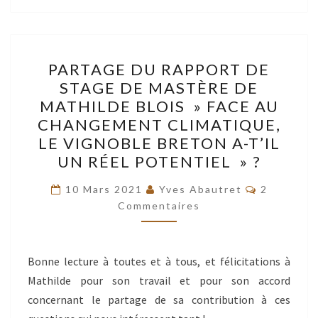
COTEAU
DU
FOGOT,
PARTAGE
PARTAGE DU RAPPORT DE
À
DU
STAGE DE MASTÈRE DE
LOPERHET
RAPPORT
MATHILDE BLOIS » FACE AU
(FINISTÈRE
DE
CHANGEMENT CLIMATIQUE,
)
STAGE
LE VIGNOBLE BRETON A-T’IL
DE
UN RÉEL POTENTIEL » ?
MASTÈRE
Commentai
DE
10 Mars 2021
Yves Abautret
2
Commentaires
MATHILDE
BLOIS
»
Bonne lecture à toutes et à tous, et félicitations à
FACE
Mathilde pour son travail et pour son accord
AU
concernant le partage de sa contribution à ces
CHANGEMENT