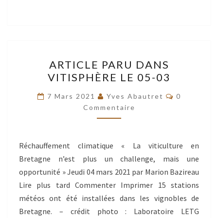
ARTICLE
ARTICLE PARU DANS
PARU
VITISPHÈRE LE 05-03
DANS
VITISPHÈRE
Commentai
7 Mars 2021
Yves Abautret
0
LE
Commentaire
05-
03
Réchauffement climatique « La viticulture en
Bretagne n’est plus un challenge, mais une
opportunité » Jeudi 04 mars 2021 par Marion Bazireau
Lire plus tard Commenter Imprimer 15 stations
météos ont été installées dans les vignobles de
Bretagne. – crédit photo : Laboratoire LETG