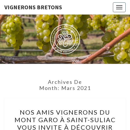
VIGNERONS BRETONS
Togg
navig
VIGNERO
Le Site De
L'Association
Pour La
BRETON
Reconnaissance
Des Vins
Bretons
Archives De
Month:
Mars 2021
NOS
NOS AMIS VIGNERONS DU
AMIS
MONT GARO À SAINT-SULIAC
VIGNERONS
VOUS INVITE À DÉCOUVRIR
DU