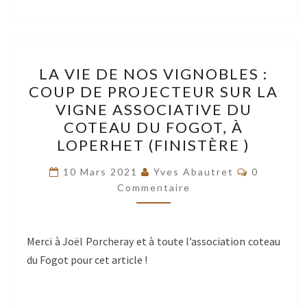
LA
LA VIE DE NOS VIGNOBLES :
VIE
COUP DE PROJECTEUR SUR LA
DE
VIGNE ASSOCIATIVE DU
NOS
COTEAU DU FOGOT, À
VIGNOBLES
LOPERHET (FINISTÈRE )
:
Commentai
COUP
10 Mars 2021
Yves Abautret
0
Commentaire
DE
PROJECTEUR
SUR
Merci à Joël Porcheray et à toute l’association coteau
LA
du Fogot pour cet article !
VIGNE
ASSOCIATIVE
DU