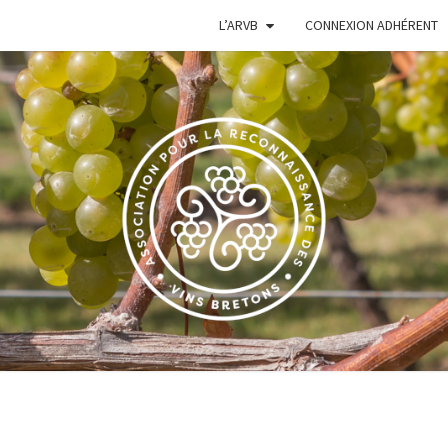
L’ARVB
CONNEXION ADHÉRENT
VIGN
Le Site De
L'Association
Pour La
Reconnaissance
BRE
Des Vins
Bretons