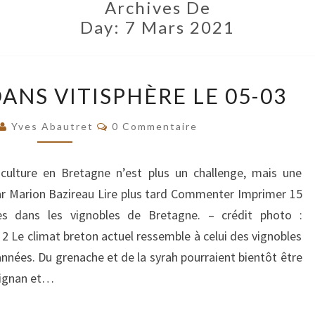
Archives De
Day:
7 Mars 2021
ARTICLE
ANS VITISPHÈRE LE 05-03
PARU
DANS
Commentaires
Yves Abautret
0 Commentaire
VITISPHÈRE
LE
iculture en Bretagne n’est plus un challenge, mais une
05-
ar Marion Bazireau Lire plus tard Commenter Imprimer 15
03
es dans les vignobles de Bretagne. – crédit photo :
2 Le climat breton actuel ressemble à celui des vignobles
années. Du grenache et de la syrah pourraient bientôt être
arignan et…