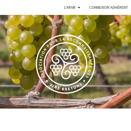
L’ARVB
CONNEXION ADHÉRENT
VIGN
Le Site De
L'Association
Pour La
Reconnaissance
BRE
Des Vins
Bretons