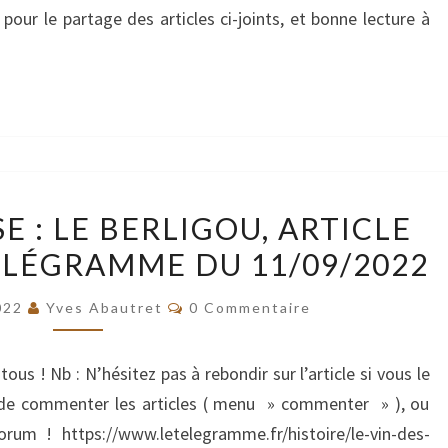
ET
pour le partage des articles ci-joints, et bonne lecture à
HERVÉ
QUÉNOL
VOUS
PARTAGENT
QUELQUES
ARTICLES
REVUE
E : LE BERLIGOU, ARTICLE
ISSUS
DE
DE
ÉLÉGRAMME DU 11/09/2022
PRESSE
LEURS
:
Commentaires
022
Yves Abautret
0 Commentaire
TRAVAUX.
LE
BERLIGOU,
ous ! Nb : N’hésitez pas à rebondir sur l’article si vous le
ARTICLE
le de commenter les articles ( menu » commenter » ), ou
PARU
orum ! https://www.letelegramme.fr/histoire/le-vin-des-
DANS