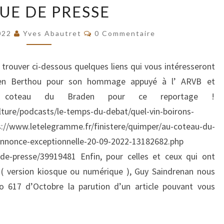
UE DE PRESSE
DE
PRESSE
Commentaires
022
Yves Abautret
0 Commentaire
z trouver ci-dessous quelques liens qui vous intéresseront
ien Berthou pour son hommage appuyé à l’ ARVB et
 du coteau du Braden pour ce reportage !
lture/podcasts/le-temps-du-debat/quel-vin-boirons-
/www.letelegramme.fr/finistere/quimper/au-coteau-du-
annonce-exceptionnelle-20-09-2022-13182682.php
-de-presse/39919481 Enfin, pour celles et ceux qui ont
 ( version kiosque ou numérique ), Guy Saindrenan nous
o 617 d’Octobre la parution d’un article pouvant vous