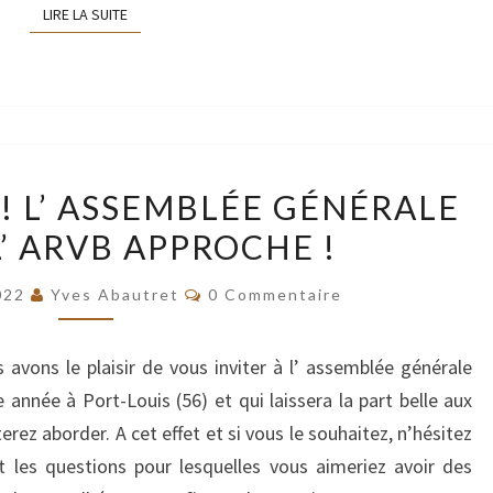
LIRE LA SUITE
LIRE LA SUITE
A
! L’ ASSEMBLÉE GÉNÉRALE
VOS
L’ ARVB APPROCHE !
AGENDAS
!
Commentaires
022
Yves Abautret
0 Commentaire
L’
ASSEMBLÉE
avons le plaisir de vous inviter à l’ assemblée générale
GÉNÉRALE
 année à Port-Louis (56) et qui laissera la part belle aux
2022
rez aborder. A cet effet et si vous le souhaitez, n’hésitez
DE
es questions pour lesquelles vous aimeriez avoir des
L’