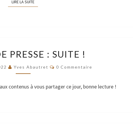
LIRE LA SUITE
LIRE LA SUITE
REVUE
E PRESSE : SUITE !
DE
PRESSE
Commentaires
022
Yves Abautret
0 Commentaire
:
SUITE
aux contenus à vous partager ce jour, bonne lecture !
!
REVUE