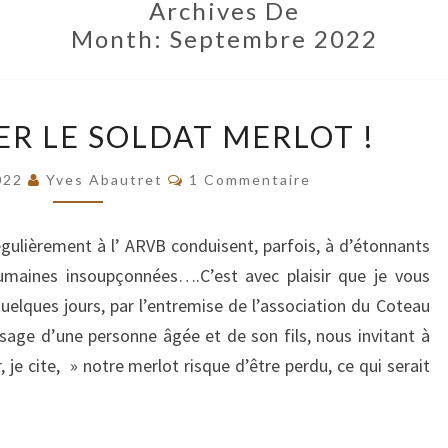
Archives De
Month:
Septembre 2022
IL
ER LE SOLDAT MERLOT !
FAUT
SAUVER
Commentaires
022
Yves Abautret
1 Commentaire
LE
SOLDAT
ulièrement à l’ ARVB conduisent, parfois, à d’étonnants
MERLOT
humaines insoupçonnées….C’est avec plaisir que je vous
!
quelques jours, par l’entremise de l’association du Coteau
age d’une personne âgée et de son fils, nous invitant à
, je cite, » notre merlot risque d’être perdu, ce qui serait