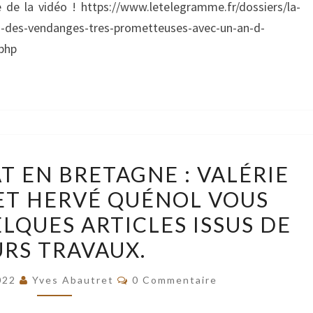
TRÈS
de la vidéo ! https://www.letelegramme.fr/dossiers/la-
PROMETTEUSES
au-des-vendanges-tres-prometteuses-avec-un-an-d-
AVEC
php
UN
AN
D’AVANCE ».
LE
TÉLÉGRAMME
VIGNE
T EN BRETAGNE : VALÉRIE
DU
ET
15/09/2022
T HERVÉ QUÉNOL VOUS
CLIMAT
LQUES ARTICLES ISSUS DE
EN
BRETAGNE
URS TRAVAUX.
:
Commentaires
022
Yves Abautret
0 Commentaire
VALÉRIE
BONNARDOT