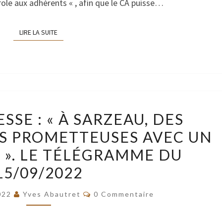
role aux adhérents « , afin que le CA puisse…
ARVB
APPROCHE
LIRE LA SUITE
LIRE LA SUITE
!
REVUE
SSE : « À SARZEAU, DES
DE
S PROMETTEUSES AVEC UN
PRESSE
 ». LE TÉLÉGRAMME DU
:
« À
15/09/2022
SARZEAU,
Commentaires
022
Yves Abautret
0 Commentaire
DES
VENDANGES