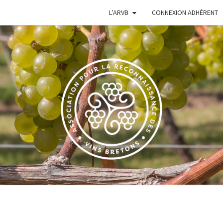
L’ARVB
CONNEXION ADHÉRENT
VIGN
Le Site De
L'Association
Pour La
Reconnaissance
BRE
Des Vins
Bretons