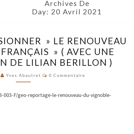
Archives De
Day:
20 Avril 2021
REPORTAGE
ISIONNER » LE RENOUVEAU
À
FRANÇAIS » ( AVEC UNE
VISIONNER
 DE LILIAN BERILLON )
»
LE
Commentaires
1
Yves Abautret
0 Commentaire
RENOUVEAU
DU
83-003-F/geo-reportage-le-renouveau-du-vignoble-
VIGNOBLE
FRANÇAIS
»
(
AVEC