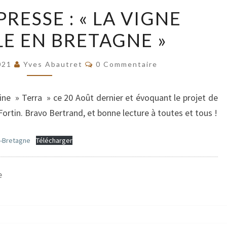
REVUE
RESSE : « LA VIGNE
DE
LE EN BRETAGNE »
PRESSE
:
Commentaires
« LA
021
Yves Abautret
0 Commentaire
VIGNE
S’INSTALLE
zine » Terra » ce 20 Août dernier et évoquant le projet de
EN
ortin. Bravo Bertrand, et bonne lecture à toutes et tous !
BRETAGNE »
en-Bretagne
Télécharger
e