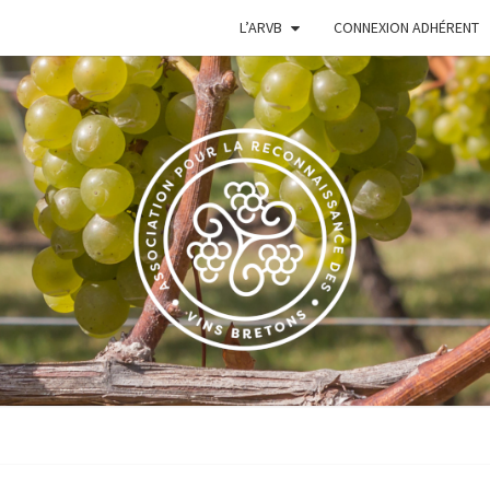
L’ARVB
CONNEXION ADHÉRENT
VIGN
Le Site De
L'Association
Pour La
Reconnaissance
BRE
Des Vins
Bretons