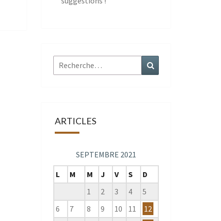
suggestions !
Rechercher :
Recherche
ARTICLES
SEPTEMBRE 2021
L
M
M
J
V
S
D
1
2
3
4
5
6
7
8
9
10
11
12