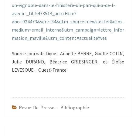
un-vignoble-dans-le-finistere-un-pari-qui-a-de-l-
avenir-_fil-5473514_actu.Htm?
abo=924473&serv=34&utm_source=newsletter&utm_
medium=email_interne&utm_campaign=lettre_infor
mation_maville&utm_content=actualiteYves
Source journalistique : Anaëlle BERRE, Gaëlle COLIN,
Julie DURAND, Béatrice GRIESINGER, et Éloïse
LEVESQUE. Ouest-France
Revue De Presse – Bibliographie
Navigation