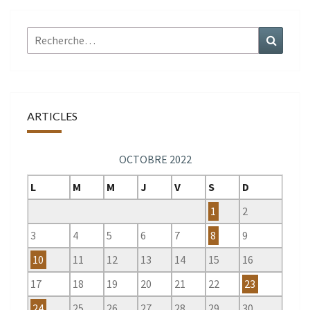
Rechercher :
Recher
ARTICLES
OCTOBRE 2022
L
M
M
J
V
S
D
1
2
3
4
5
6
7
8
9
10
11
12
13
14
15
16
17
18
19
20
21
22
23
24
25
26
27
28
29
30