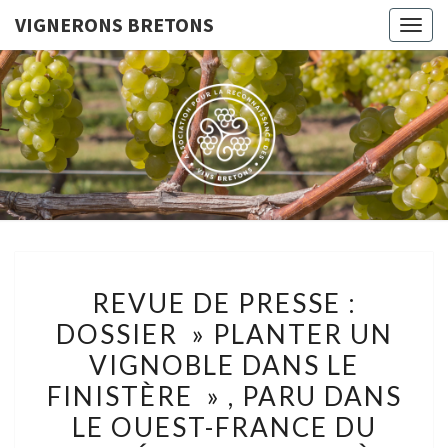
VIGNERONS BRETONS
Togg
navig
VIGNERO
Le Site De
L'Association
Pour La
BRETON
Reconnaissance
Des Vins
Bretons
REVUE
REVUE DE PRESSE :
DE
DOSSIER » PLANTER UN
PRESSE
VIGNOBLE DANS LE
:
DOSSIER
FINISTÈRE » , PARU DANS
»
LE OUEST-FRANCE DU
PLANTER