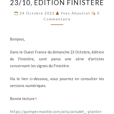
23/10, ÉDITION FINISTÈRE
UN
VIGNOBLE
Comment
24 Octobre 2022
Yves Abautret
0
DANS
Commentaire
LE
FINISTÈRE
Bonjour,
»
,
Dans le Ouest France du dimanche 23 Octobre, édition
PARU
du Finistère, sont parus une série d’articles
DANS
concernant les vignes du Finistère.
LE
OUEST-
Via le lien ci-dessous, vous pourrez en consulter les
FRANCE
versions numériques.
DU
23/10,
Bonne lecture !
ÉDITION
FINISTÈRE
https://quimper.maville.com/actu/actudet_-planter-