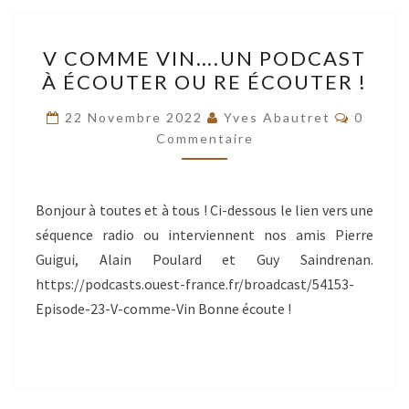
V
V COMME VIN….UN PODCAST
COMME
À ÉCOUTER OU RE ÉCOUTER !
VIN….UN
PODCAST
Commen
22 Novembre 2022
Yves Abautret
0
À
Commentaire
ÉCOUTER
OU
Bonjour à toutes et à tous ! Ci-dessous le lien vers une
RE
séquence radio ou interviennent nos amis Pierre
ÉCOUTER
Guigui, Alain Poulard et Guy Saindrenan.
!
https://podcasts.ouest-france.fr/broadcast/54153-
Episode-23-V-comme-Vin Bonne écoute !