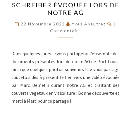
SCHREIBER ÉVOQUÉE LORS DE
:
NOTRE AG
LE
Commen
LIEN
22 Novembre 2022
Yves Abautret
1
Commentaire
VERS
L’INTERVENTION
DE
Dans quelques jours je vous partagerai l’ensemble des
KONRAD
documents présentés lors de notre AG de Port Louis,
SCHREIBER
ainsi que quelques photos souvenirs ! Je vous partage
ÉVOQUÉE
toutefois dès à présent le lien vers une vidéo évoquée
LORS
par Marc Demelin durant notre AG et traitant des
DE
couverts végétaux en viticulture : Bonne découverte et
NOTRE
merci à Marc pour ce partage !
AG