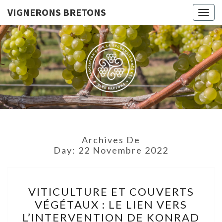
VIGNERONS BRETONS
Togg
navig
VIGNERO
Le Site De
L'Association
Pour La
BRETON
Reconnaissance
Des Vins
Bretons
Archives De
Day:
22 Novembre 2022
VITICULTURE
VITICULTURE ET COUVERTS
ET
VÉGÉTAUX : LE LIEN VERS
COUVERTS
L’INTERVENTION DE KONRAD
VÉGÉTAUX