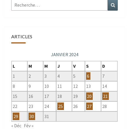
Rechercher :
Recher
ARTICLES
JANVIER 2024
L
M
M
J
V
S
D
1
2
3
4
5
6
7
8
9
10
11
12
13
14
15
16
17
18
19
20
21
22
23
24
25
26
27
28
29
30
31
« Déc
Fév »