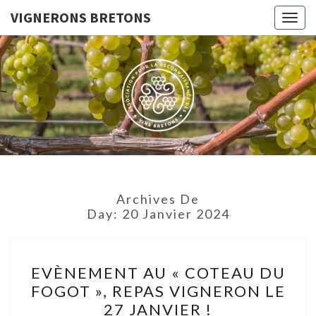
VIGNERONS BRETONS
Togg
navig
VIGNERO
Le Site De
L'Association
Pour La
BRETON
Reconnaissance
Des Vins
Bretons
Archives De
Day:
20 Janvier 2024
EVÈNEMENT
EVÈNEMENT AU « COTEAU DU
AU
FOGOT », REPAS VIGNERON LE
« COTEAU
27 JANVIER !
DU