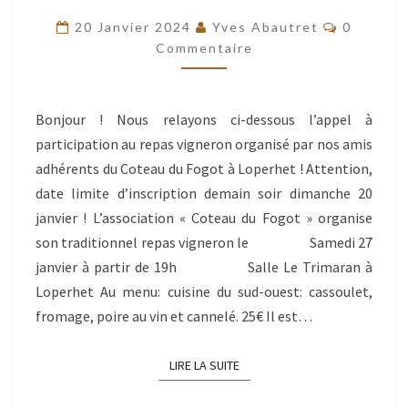
FOGOT »,
Commenta
20 Janvier 2024
Yves Abautret
0
REPAS
Commentaire
VIGNERON
LE
Bonjour ! Nous relayons ci-dessous l’appel à
27
participation au repas vigneron organisé par nos amis
JANVIER
adhérents du Coteau du Fogot à Loperhet ! Attention,
!
date limite d’inscription demain soir dimanche 20
janvier ! L’association « Coteau du Fogot » organise
son traditionnel repas vigneron le Samedi 27
janvier à partir de 19h Salle Le Trimaran à
Loperhet Au menu: cuisine du sud-ouest: cassoulet,
fromage, poire au vin et cannelé. 25€ Il est…
LIRE LA SUITE
LIRE LA SUITE