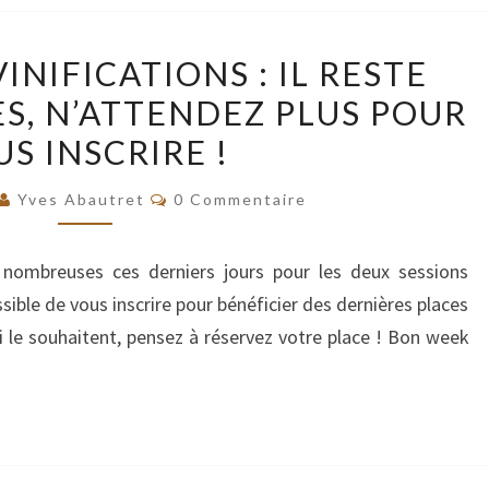
FORMATIONS
NIFICATIONS : IL RESTE
VINIFICATIONS
S, N’ATTENDEZ PLUS POUR
:
S INSCRIRE !
IL
RESTE
Commentaires
Yves Abautret
0 Commentaire
QUELQUES
PLACES,
é nombreuses ces derniers jours pour les deux sessions
N’ATTENDEZ
ible de vous inscrire pour bénéficier des dernières places
PLUS
ui le souhaitent, pensez à réservez votre place ! Bon week
POUR
VOUS
INSCRIRE
!