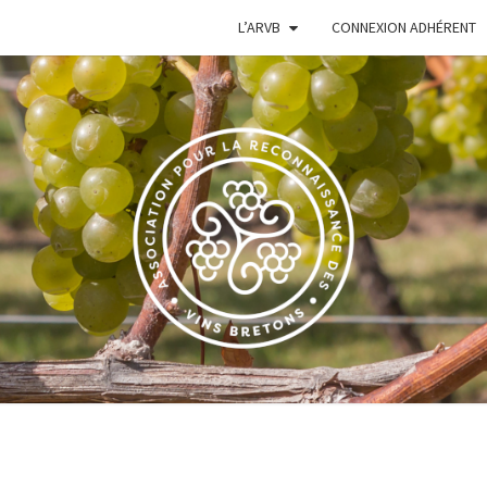
L’ARVB
CONNEXION ADHÉRENT
VIGN
Le Site De
L'Association
Pour La
Reconnaissance
BRE
Des Vins
Bretons