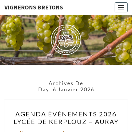
VIGNERONS BRETONS
Togg
navig
VIGNERO
Le Site De
L'Association
Pour La
BRETON
Reconnaissance
Des Vins
Bretons
Archives De
Day:
6 Janvier 2026
AGENDA
AGENDA ÉVÈNEMENTS 2026
ÉVÈNEMENTS
LYCÉE DE KERPLOUZ – AURAY
2026
LYCÉE
Commenta