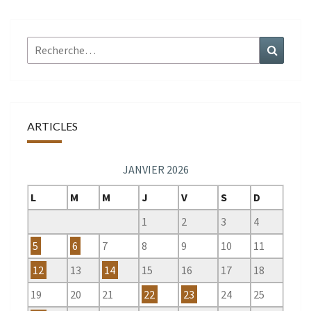
Rechercher :
Recher
ARTICLES
JANVIER 2026
L
M
M
J
V
S
D
1
2
3
4
5
6
7
8
9
10
11
12
13
14
15
16
17
18
19
20
21
22
23
24
25