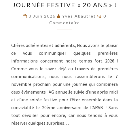
JOURNÉE FESTIVE « 20 ANS » !
NOVEMBRE
Commentai
2026
3 Juin 2026
Yves Abautret
0
Commentaire
:
PRÉ
INSCRIPTIONS
Chères adhérentes et adhérents, Nous avons le plaisir
AUX
de vous communiquer quelques premières
ACTIVITÉS
informations concernant notre temps fort 2026 !
DE
Comme vous le savez déjà au travers de premières
NOTRE
communications, nous nous rassemblerons le 7
JOURNÉE
novembre prochain pour une journée qui combinera
FESTIVE
deux évènements : AG annuelle suivie d’une après midi
« 20
et d’une soirée festive pour fêter ensemble dans la
ANS »
convivialité le 20ème anniversaire de l’ARVB ! Sans
!
tout dévoiler pour encore, car nous tenons à vous
réserver quelques surprises…