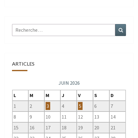
Rechercher :
Recher
ARTICLES
JUIN 2026
L
M
M
J
V
S
D
1
2
3
4
5
6
7
8
9
10
11
12
13
14
15
16
17
18
19
20
21