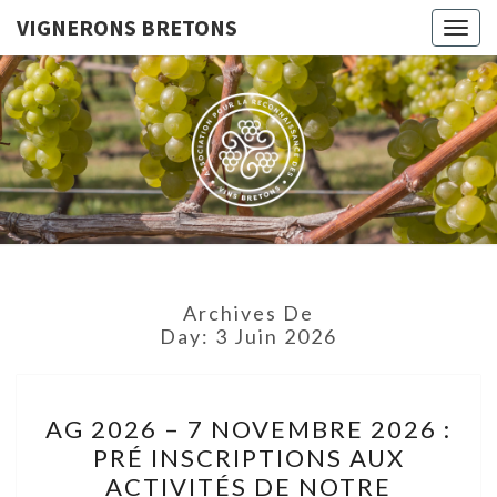
VIGNERONS BRETONS
Togg
navig
VIGNERO
Le Site De
L'Association
Pour La
BRETON
Reconnaissance
Des Vins
Bretons
Archives De
Day:
3 Juin 2026
AG
AG 2026 – 7 NOVEMBRE 2026 :
2026
PRÉ INSCRIPTIONS AUX
–
ACTIVITÉS DE NOTRE
7